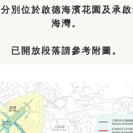
，分別位於啟德海濱花園及承啟
海灣。
已開放段落請參考附圖。