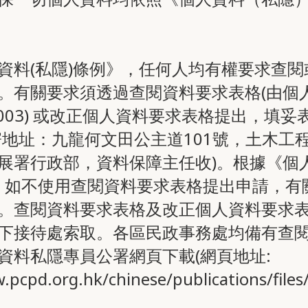
資料(私隱)條例》，任何人均有權要求查
。有關要求須透過查閱資料要求表格(由個
S003) 或改正個人資料要求表格提出，填
寄地址：九龍何文田公主道101號，土木工
展署行政部，資料保障主任收)。根據《個人
(e)條，如不使用查閱資料要求表格提出申請，
。查閱資料要求表格及改正個人資料要求
下接待處索取。各區民政事務處均備有查
資料私隱專員公署網頁下載(網頁地址:
.pcpd.org.hk/chinese/publications/file