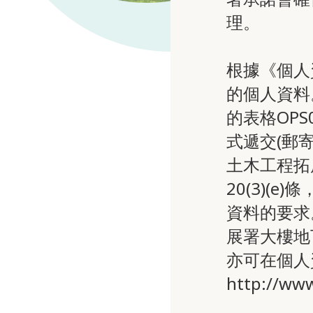
理。
根據《個人
的個人資料
的表格OP
式遞交(郵
土木工程拓
20(3)
資料的要求
展署大樓地
亦可在個人
http://www