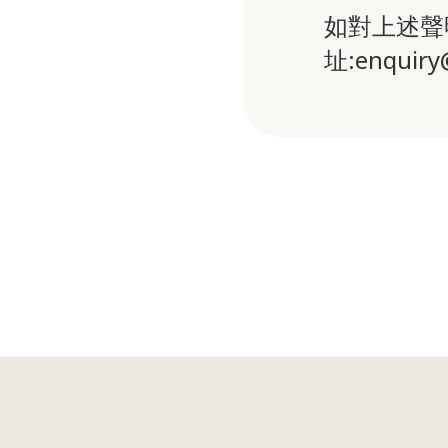
如對上述聲
址:enquiry