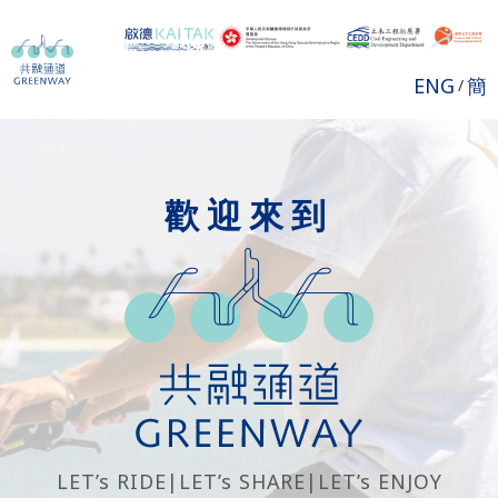
ENG
簡
/
歡迎來到
LET’s RIDE
|
LET’s SHARE
|
LET’s ENJOY